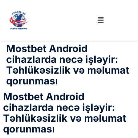
Mostbet Android
cihazlarda necə işləyir:
Təhlükəsizlik və məlumat
qorunması
Mostbet Android
cihazlarda necə işləyir:
Təhlükəsizlik və məlumat
qorunması