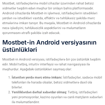
Mostbet, istifadəçilərinə mobil cihazlar üzərindən rahat betsiz
xidmətlər təqdim edən məşhur bir onlayn bahis platformasıdır.
Android cihazlarda Mostbet-in işləməsi, istifadəçilərin istədikləri
yerdən və istədikləri vaxtda, effektiv və təhlükəsiz şəkildə mərc
etmələrinə imkan tanıyır. Bu məqalə, Mostbet-in Android cihazlarda
necə işlədiyini, təhlükəsizlik aspektlərini və məlumatların
qorunmasını ətraflı şəkildə izah edəcək.
Mostbet-in Android versiyasının
üstünlükləri
Mostbet-in Android versiyası, istifadəçilərə bir çox üstünlük təqdim
edir. Mobil tətbiq, intuitiv interfeysi və rahat navigasiyası ilə
məşhurdur. Aşağıdakı üstünlükləri saymaq olar:
İstənilən yerdə mərc etmə imkanı:
İstifadəçilər, sadəcə mobil
telefonları ilə harada olsalar, betsiz xidmətlərə daxil ola
bilərlər.
Yeniliklərdən dərhal xəbərdar olmaq:
Tətbiq, istifadəçiləri
yeni promosyonlar, kazino oyunları və canlı matçların xəbərləri
ilə məlumatlandırır.