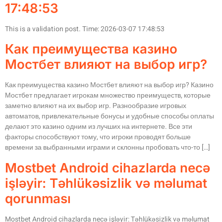
17:48:53
This is a validation post. Time: 2026-03-07 17:48:53
Как преимущества казино
Мостбет влияют на выбор игр?
Как преимущества казино Мостбет влияют на выбор игр? Казино
Мостбет предлагает игрокам множество преимуществ, которые
заметно влияют на их выбор игр. Разнообразие игровых
автоматов, привлекательные бонусы и удобные способы оплаты
делают это казино одним из лучших на интернете. Все эти
факторы способствуют тому, что игроки проводят больше
времени за выбранными играми и склонны пробовать что-то […]
Mostbet Android cihazlarda necə
işləyir: Təhlükəsizlik və məlumat
qorunması
Mostbet Android cihazlarda necə işləyir: Təhlükəsizlik və məlumat